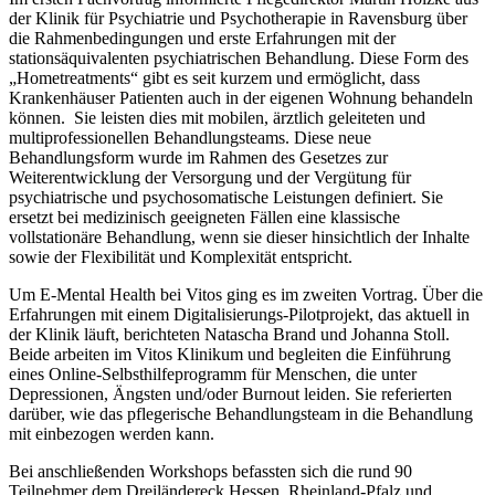
der Klinik für Psychiatrie und Psychotherapie in Ravensburg über
die Rahmenbedingungen und erste Erfahrungen mit der
stationsäquivalenten psychiatrischen Behandlung. Diese Form des
„Hometreatments“ gibt es seit kurzem und ermöglicht, dass
Krankenhäuser Patienten auch in der eigenen Wohnung behandeln
können. Sie leisten dies mit mobilen, ärztlich geleiteten und
multiprofessionellen Behandlungsteams. Diese neue
Behandlungsform wurde im Rahmen des Gesetzes zur
Weiterentwicklung der Versorgung und der Vergütung für
psychiatrische und psychosomatische Leistungen definiert. Sie
ersetzt bei medizinisch geeigneten Fällen eine klassische
vollstationäre Behandlung, wenn sie dieser hinsichtlich der Inhalte
sowie der Flexibilität und Komplexität entspricht.
Um E-Mental Health bei Vitos ging es im zweiten Vortrag. Über die
Erfahrungen mit einem Digitalisierungs-Pilotprojekt, das aktuell in
der Klinik läuft, berichteten Natascha Brand und Johanna Stoll.
Beide arbeiten im Vitos Klinikum und begleiten die Einführung
eines Online-Selbsthilfeprogramm für Menschen, die unter
Depressionen, Ängsten und/oder Burnout leiden. Sie referierten
darüber, wie das pflegerische Behandlungsteam in die Behandlung
mit einbezogen werden kann.
Bei anschließenden Workshops befassten sich die rund 90
Teilnehmer dem Dreiländereck Hessen, Rheinland-Pfalz und