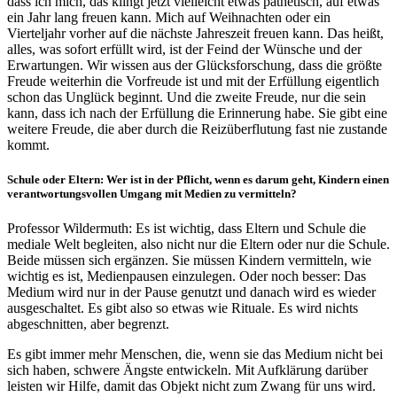
dass ich mich, das klingt jetzt vielleicht etwas pathetisch, auf etwas
ein Jahr lang freuen kann. Mich auf Weihnachten oder ein
Vierteljahr vorher auf die nächste Jahreszeit freuen kann. Das heißt,
alles, was sofort erfüllt wird, ist der Feind der Wünsche und der
Erwartungen. Wir wissen aus der Glücksforschung, dass die größte
Freude weiterhin die Vorfreude ist und mit der Erfüllung eigentlich
schon das Unglück beginnt. Und die zweite Freude, nur die sein
kann, dass ich nach der Erfüllung die Erinnerung habe. Sie gibt eine
weitere Freude, die aber durch die Reizüberflutung fast nie zustande
kommt.
Schule oder Eltern: Wer ist in der Pflicht, wenn es darum geht, Kindern einen
verantwortungsvollen Umgang mit Medien zu vermitteln?
Professor Wildermuth: Es ist wichtig, dass Eltern und Schule die
mediale Welt begleiten, also nicht nur die Eltern oder nur die Schule.
Beide müssen sich ergänzen. Sie müssen Kindern vermitteln, wie
wichtig es ist, Medienpausen einzulegen. Oder noch besser: Das
Medium wird nur in der Pause genutzt und danach wird es wieder
ausgeschaltet. Es gibt also so etwas wie Rituale. Es wird nichts
abgeschnitten, aber begrenzt.
Es gibt immer mehr Menschen, die, wenn sie das Medium nicht bei
sich haben, schwere Ängste entwickeln. Mit Aufklärung darüber
leisten wir Hilfe, damit das Objekt nicht zum Zwang für uns wird.