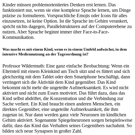
Kinder müssen problemorientiertes Denken erst lernen. Das
funktioniert nur, wenn sie eine komplexe Sprache lernen, um Dinge
präzise zu formulieren. Vorsprachliche Emojis oder Icons für alles
einzusetzen, ist keine Option. Ist die Sprache im Gehirn verankert,
spricht nichts dagegen, Parallelstrukturen auf der Computerebene zu
nutzen. Aber Sprache beginnt immer über Face-to-Face-
Kommunikation.
Was macht es mit einem Kind, wenn es in einem Umfeld aufwächst, in dem
intensive Mediennutzung an der Tagesordnung ist?
Professor Wildermuth: Eine ganz einfache Beobachtung: Wenn ein
Elternteil mit einem Kleinkind am Tisch sitzt und es füttert und sich
gleichzeitig mit dem Tablet oder dem Smartphone beschäftigt, dann
verringert sich die Aktivität dem Kind gegenüber. Das Kind
bekommt nicht mehr die ungeteilte Aufmerksamkeit. Es wird nicht
aktiviert und nicht zum Essen motiviert. Das führt dazu, dass das
Kind selbst abdriftet, die Konzentration und die Verbindung zur
Sache verliert. Ein Kind braucht einen anderen Menschen, ein
direktes Gegenüber, eine ungeteilte Aufmerksamkeit, die ihm
zugetan ist. Nur dann werden ganz viele Neuronen im kindlichen
Gehirn aktiviert. Sogenannte Spiegelneuronen sorgen beispielsweise
dafür, dass das Kind das Verhalten seines Gegenübers nachahmt. So
bilden sich neue Synapsen in großer Zahl.