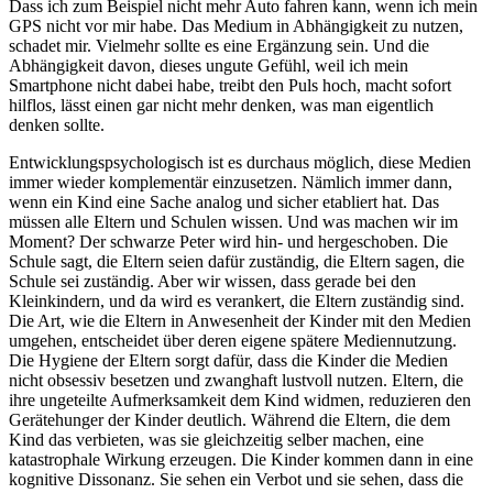
Dass ich zum Beispiel nicht mehr Auto fahren kann, wenn ich mein
GPS nicht vor mir habe. Das Medium in Abhängigkeit zu nutzen,
schadet mir. Vielmehr sollte es eine Ergänzung sein. Und die
Abhängigkeit davon, dieses ungute Gefühl, weil ich mein
Smartphone nicht dabei habe, treibt den Puls hoch, macht sofort
hilflos, lässt einen gar nicht mehr denken, was man eigentlich
denken sollte.
Entwicklungspsychologisch ist es durchaus möglich, diese Medien
immer wieder komplementär einzusetzen. Nämlich immer dann,
wenn ein Kind eine Sache analog und sicher etabliert hat. Das
müssen alle Eltern und Schulen wissen. Und was machen wir im
Moment? Der schwarze Peter wird hin- und hergeschoben. Die
Schule sagt, die Eltern seien dafür zuständig, die Eltern sagen, die
Schule sei zuständig. Aber wir wissen, dass gerade bei den
Kleinkindern, und da wird es verankert, die Eltern zuständig sind.
Die Art, wie die Eltern in Anwesenheit der Kinder mit den Medien
umgehen, entscheidet über deren eigene spätere Mediennutzung.
Die Hygiene der Eltern sorgt dafür, dass die Kinder die Medien
nicht obsessiv besetzen und zwanghaft lustvoll nutzen. Eltern, die
ihre ungeteilte Aufmerksamkeit dem Kind widmen, reduzieren den
Gerätehunger der Kinder deutlich. Während die Eltern, die dem
Kind das verbieten, was sie gleichzeitig selber machen, eine
katastrophale Wirkung erzeugen. Die Kinder kommen dann in eine
kognitive Dissonanz. Sie sehen ein Verbot und sie sehen, dass die