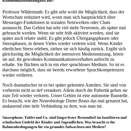
Kommunikationsfähigkeit aus?
Professor Wildermuth: Es gibt sehr wohl die Möglichkeit, dass der
Wortschatz reduziert wird, wenn man sich hauptsächlich über
Messenger-Funktionen in sozialen Netzwerken oder Chats
austauscht. Das Gehirn hat sehr viel mehr Neuronen, als später mal
gebraucht werden. Wenn sie sehr früh aktiviert werden, sind sie
später auch relativ stabil. Es gibt jedoch Übergangsphasen oder
Stressphasen, in denen Vieles wieder verlernt wird. Wenn Kinder
elterlichen Stress erleben, ziehen sie sich häufig zurück. Ergibt sich
gleichzeitig die Möglichkeit der intensiven Mediennutzung, hören
sie auf, ihr gewohntes Kommunikationsverhalten aufrecht zu
erhalte. Sie flüchten sich in ein eher sprachloses Medium. So ist es
durchaus möglich, dass sie bereits erworbene Sprachkompetenzen
wieder verlieren.
Noch dramatischer ist es bei später gelernten Anteilen. Sie sind von
vorherein nicht so tief verankert. Allein durch die Pubertät gehen sie
zum Teil wieder verloren. Unser Gehirn ist eine autonome Baustelle.
Es braucht, wie der Neurobiologe Dieter Braus das mal genannt hat,
andauernd eine tiefe Verbindung zu dem, was man tut.
Smartphone, Tablet und Co. sind längst fester Bestandteil im familiären und
schulischen Umfeld der Kinder und Jugendlichen. Was braucht es für
Rahmenbedingungen für ein gesundes Aufwachsen mit Medien?