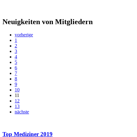
Neuigkeiten von Mitgliedern
vorherige
1
2
3
4
5
6
7
8
9
10
11
12
13
nächste
Top Mediziner 2019