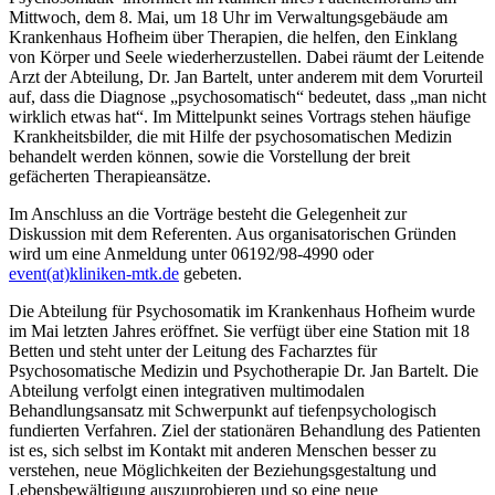
Mittwoch, dem 8. Mai, um 18 Uhr im Verwaltungsgebäude am
Krankenhaus Hofheim über Therapien, die helfen, den Einklang
von Körper und Seele wiederherzustellen. Dabei räumt der Leitende
Arzt der Abteilung, Dr. Jan Bartelt, unter anderem mit dem Vorurteil
auf, dass die Diagnose „psychosomatisch“ bedeutet, dass „man nicht
wirklich etwas hat“. Im Mittelpunkt seines Vortrags stehen häufige
Krankheitsbilder, die mit Hilfe der psychosomatischen Medizin
behandelt werden können, sowie die Vorstellung der breit
gefächerten Therapieansätze.
Im Anschluss an die Vorträge besteht die Gelegenheit zur
Diskussion mit dem Referenten. Aus organisatorischen Gründen
wird um eine Anmeldung unter 06192/98-4990 oder
event(at)kliniken-mtk.de
gebeten.
Die Abteilung für Psychosomatik im Krankenhaus Hofheim wurde
im Mai letzten Jahres eröffnet. Sie verfügt über eine Station mit 18
Betten und steht unter der Leitung des Facharztes für
Psychosomatische Medizin und Psychotherapie Dr. Jan Bartelt. Die
Abteilung verfolgt einen integrativen multimodalen
Behandlungsansatz mit Schwerpunkt auf tiefenpsychologisch
fundierten Verfahren. Ziel der stationären Behandlung des Patienten
ist es, sich selbst im Kontakt mit anderen Menschen besser zu
verstehen, neue Möglichkeiten der Beziehungsgestaltung und
Lebensbewältigung auszuprobieren und so eine neue